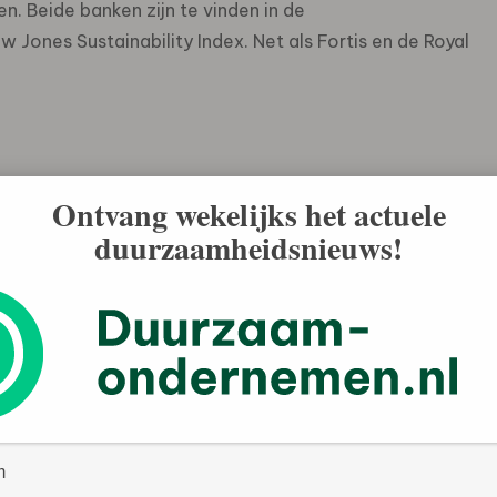
n. Beide banken zijn te vinden in de
ones Sustainability Index. Net als Fortis en de Royal
Ontvang wekelijks het actuele
duurzaamheidsnieuws!