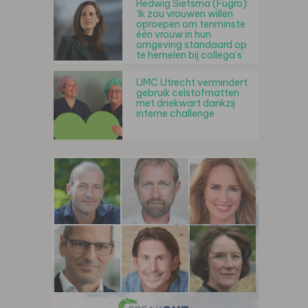
Hedwig Sietsma (Fugro):
‘Ik zou vrouwen willen
oproepen om tenminste
één vrouw in hun
omgeving standaard op
te hemelen bij collega’s’
UMC Utrecht vermindert
gebruik celstofmatten
met driekwart dankzij
interne challenge