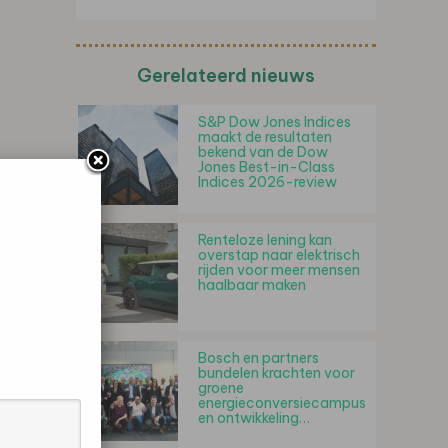
Gerelateerd nieuws
S&P Dow Jones Indices
maakt de resultaten
bekend van de Dow
Jones Best-in-Class
Indices 2026-review
Renteloze lening kan
overstap naar elektrisch
rijden voor meer mensen
haalbaar maken
Bosch en partners
bundelen krachten voor
groene
energieconversiecampus
en ontwikkeling…