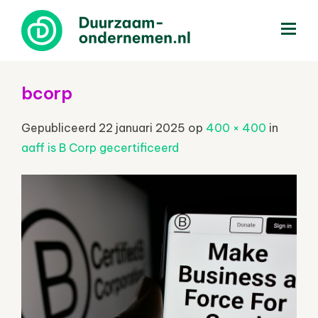
menu
bcorp
Gepubliceerd
22 januari 2025
op
400 × 400
in
aaff is B Corp gecertificeerd