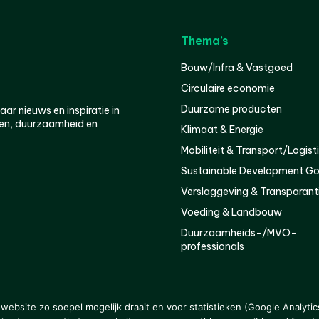
Thema’s
Bouw/Infra & Vastgoed
Circulaire economie
Duurzame producten
r nieuws en inspiratie in
en, duurzaamheid en
Klimaat & Energie
Mobiliteit & Transport/Logist
Sustainable Development Go
Verslaggeving & Transparant
Voeding & Landbouw
Duurzaamheids-/MVO-
professionals
er
Privacy
ebsite zo soepel mogelijk draait en voor statistieken (Google Analytic