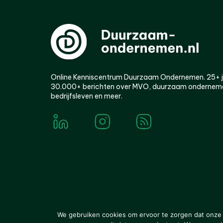
Online Kenniscentrum Duurzaam Ondernemen. 25+ jaa
30.000+ berichten over MVO, duurzaam ondernem
bedrijfsleven en meer.
© 2000-2026 Van der Molen EIS
Colofon
Disclaim
We gebruiken cookies om ervoor te zorgen dat onze w