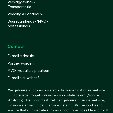
Verslaggeving &
Transparantie
Voeding & Landbouw
Duurzaamheids-/MVO-
professionals
Contact
E-mail redactie
Partner worden
MVO-vacature plaatsen
E-mail nieuwsbrief
English
We gebruiken cookies om ervoor te zorgen dat onze website
zo soepel mogelijk draait en voor statistieken (Google
Analytics). Als u doorgaat met het gebruiken van de website,
gaan we er vanuit dat u ermee instemt. We use cookies to
© 2000-2026 Van der Molen EIS
Colofon
Disclaimer
ensure that our website runs as smoothly as possible and for
Privacy