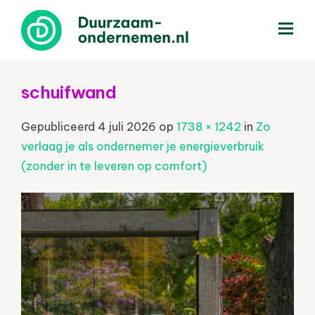
menu
schuifwand
Gepubliceerd
4 juli 2026
op
1738 × 1242
in
Zo
verlaag je als ondernemer je energieverbruik
(zonder in te leveren op comfort)