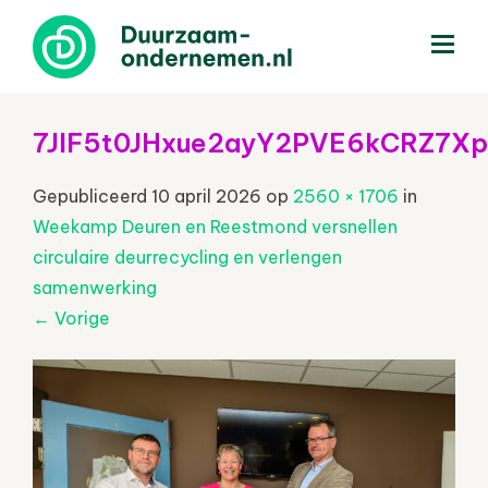
menu
7JlF5t0JHxue2ayY2PVE6kCRZ7Xp
Gepubliceerd
10 april 2026
op
2560 × 1706
in
Weekamp Deuren en Reestmond versnellen
circulaire deurrecycling en verlengen
samenwerking
←
Vorige