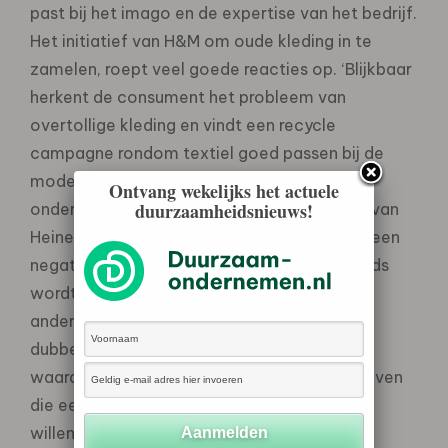
past bij het imago en de expertise van het bedrijf.
Het initiatief van H&M om oude kleding in te
zamelen, roept veel goede reacties op. ‘Blijkbaar
herkent de consument het probleem van
overtollige kleding en vindt een recycle
campagne rondom textiel goed passen bij de
modeketen’, aldus Van Haastrecht. Uit het
Ontvang wekelijks het actuele
duurzaamheidsnieuws!
onderzoek blijkt eveneens dat het initiatief van
Heineken rondom verantwoord drinkgedrag een
negatief effect heeft op het imago. ‘Enerzijds
wordt er gestimuleerd om bier te kopen en
anderzijds wordt het afgeraden. Deze
dubbelzinnigheid leidt tot een negatieve
waardering’. Van Haastrecht adviseert bedrijven
die een succesvol maatschappelijk initiatief
willen starten dan ook het volgende: