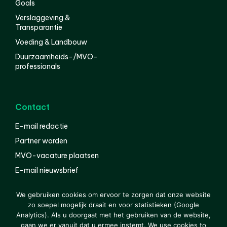
Goals
Verslaggeving &
Transparantie
Voeding & Landbouw
Duurzaamheids-/MVO-
professionals
Contact
E-mail redactie
Partner worden
MVO-vacature plaatsen
E-mail nieuwsbrief
English
We gebruiken cookies om ervoor te zorgen dat onze website
zo soepel mogelijk draait en voor statistieken (Google
Analytics). Als u doorgaat met het gebruiken van de website,
gaan we er vanuit dat u ermee instemt. We use cookies to
© 2000-2026 Van der Molen EIS
Colofon
Disclaimer