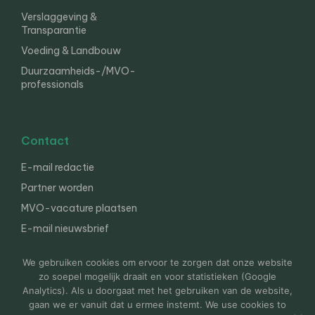
Verslaggeving &
Transparantie
Voeding & Landbouw
Duurzaamheids-/MVO-
professionals
Contact
E-mail redactie
Partner worden
MVO-vacature plaatsen
E-mail nieuwsbrief
English
We gebruiken cookies om ervoor te zorgen dat onze website
zo soepel mogelijk draait en voor statistieken (Google
Analytics). Als u doorgaat met het gebruiken van de website,
gaan we er vanuit dat u ermee instemt. We use cookies to
© 2000-2026 Van der Molen EIS
Colofon
Disclaimer