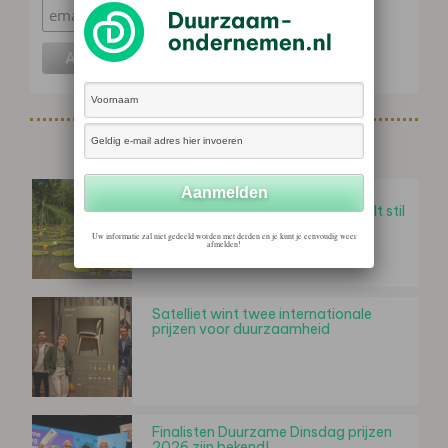
Gerelateerd nieuws
Wereld Natuur Fonds: herstel
Nederlandse zoetwaternatuur valt stil
Uw informatie zal niet gedeeld worden met derden en je kunt je eenvoudig weer
afmelden!
Satelliet wint twee internationale
prijzen voor duurzaamheid
Finalisten Duurzame Dinsdag prijzen
2026 zijn bekend!