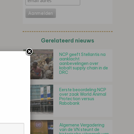
Gerelateerd nieuws
NCP geeft Stellantis na
aanklacht
aanbevelingen over
kobalt supply chain in de
DRC
Eerste beoordeling NCP
over zaak World Animal
Protection versus
Rabobank
Algemene Vergadering
van de VN steunt de