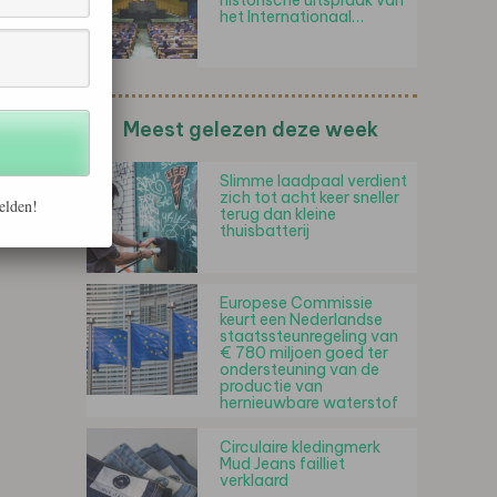
historische uitspraak van
het Internationaal…
Meest gelezen deze week
Slimme laadpaal verdient
zich tot acht keer sneller
elden!
terug dan kleine
thuisbatterij
Europese Commissie
keurt een Nederlandse
staatssteunregeling van
€ 780 miljoen goed ter
ondersteuning van de
productie van
hernieuwbare waterstof
Circulaire kledingmerk
Mud Jeans failliet
verklaard