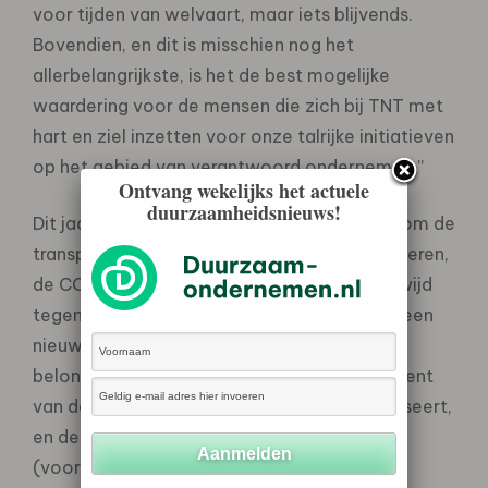
voor tijden van welvaart, maar iets blijvends.
Bovendien, en dit is misschien nog het
allerbelangrijkste, is het de best mogelijke
waardering voor de mensen die zich bij TNT met
hart en ziel inzetten voor onze talrijke initiatieven
op het gebied van verantwoord ondernemen.”
Ontvang wekelijks het actuele
duurzaamheidsnieuws!
Dit jaar heeft TNT concrete stappen gezet om de
transparantie van de onderneming te verbeteren,
de CO2-uitstoot te verminderen en wereldwijd
tegen honger te strijden. TNT voert dit jaar een
nieuw, internationaal vooruitstrevend
beloningsbeleid in dat de variabele component
van de beloning van topmanagers maximaliseert,
en deze variabele component voor 50%
(voorheen 30%) baseert op niet-financiële