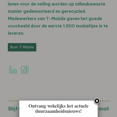
lenen voor de veiling worden op milieubewuste
manier gedemonteerd en gerecycled.
Medewerkers van T-Mobile gaven het goede
voorbeeld door de eerste 1.500 mobieltjes in te
leveren.
Bron: T-Mobile
Ontvang wekelijks het actuele
Blijf op de hoogte met de wekelijkse e-mail
duurzaamheidsnieuws!
nieuwsbrief!