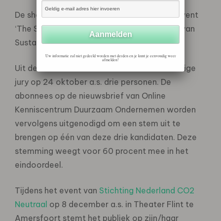
De shortlist werd bekend gemaakt op het event
‘The State of the Sustainability Profession’ van
Sustainability University.
Uw informatie zal niet gedeeld worden met derden en je kunt je eenvoudig weer
afmelden!
Uit deze kandidaten nomineert een deskundige
jury op 24 oktober a.s. drie personen. De
abonnees op de nieuwsbrief van Online
Kenniscentrum Duurzaam Ondernemen worden
vervolgens uitgenodigd om een stem uit te
brengen op één van deze drie kandidaten. Deze
stemming weegt voor 60 procent mee in het
eindoordeel.
Tijdens het event van
Stichting Nederland CO2
Neutraal
op 8 december a.s. in Theater Flint te
Amersfoort stemt het publiek op zijn/haar