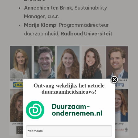
Annechien ten Brink
, Sustainability
Manager,
a
.
s.r.
Marije Klomp
, Programmadirecteur
duurzaamheid,
Radboud Universiteit
Ontvang wekelijks het actuele
duurzaamheidsnieuws!