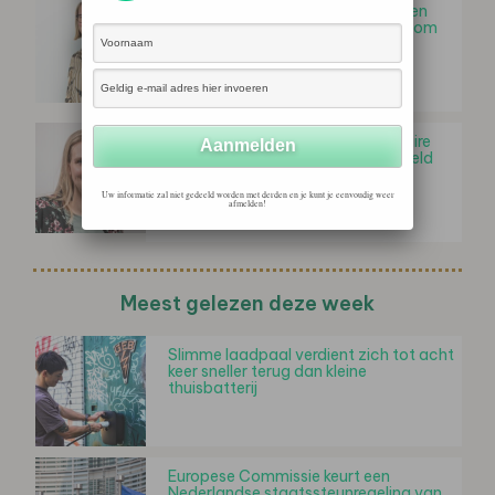
Elise Draijer (Stimular): “Waar liggen
kansen voor horecagroothandels om
hun afvalimpact te…
Marijke Hegger (Stimular): 'Circulaire
kansen voor de horecaketen in beeld
gebracht'
Uw informatie zal niet gedeeld worden met derden en je kunt je eenvoudig weer
afmelden!
Meest gelezen deze week
Slimme laadpaal verdient zich tot acht
keer sneller terug dan kleine
thuisbatterij
Europese Commissie keurt een
Nederlandse staatssteunregeling van