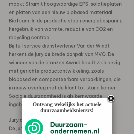
maakt Stramit hoogwaardige EPS isolatieplaten
en platen van een nieuw biobased materiaal
Biofoam. In de productie staan energiebesparing,
hergebruik van warmte, reductie van CO2 en
recycling centraal.
Bij full service dienstverlener Van der Windt
herkent de jury de brede aanpak van MVO. De
winnaar van de bronzen Award houdt zich bezig
met gerichte productontwikkeling, zoals
biobased en composteerbare verpakkingen, die
in nauw overleg met de klant tot stand komen.
Sociale duurzaamheid is als kernwaarde
Ontvang wekelijks het actuele
ingebouwd in de organisatie.
duurzaamheidsnieuws!
Jury advies
De jury roept de bedrijven in de rubber- en