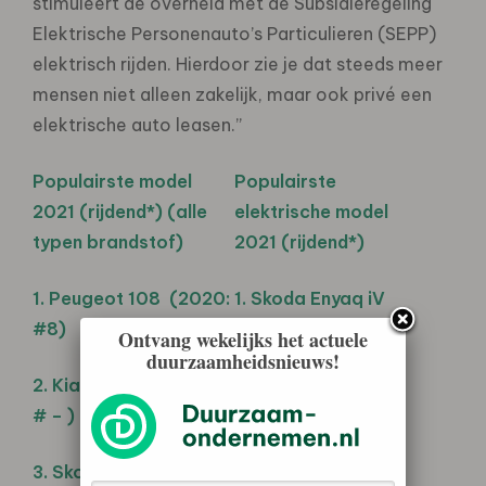
stimuleert de overheid met de Subsidieregeling
Elektrische Personenauto’s Particulieren (SEPP)
elektrisch rijden. Hierdoor zie je dat steeds meer
mensen niet alleen zakelijk, maar ook privé een
elektrische auto leasen.”
Populairste model
Populairste
2021 (rijdend*) (alle
elektrische model
typen brandstof)
2021 (rijdend*)
1. Peugeot 108 (2020:
1. Skoda Enyaq iV
#8)
(2020: # -)
Ontvang wekelijks het actuele
duurzaamheidsnieuws!
2. Kia Picanto (2020:
2. Renault Zoe
# – )
(2020: # -)
3. Skoda Enyaq iV
3. Ford Mustang