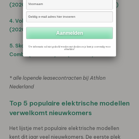
(2020: # – )
Mach-E (2020: # -)
4. Volkswagen Polo
4. Volkswagen ID.4
(2020: #4)
(2020: #8)
5. Skoda Octavia
5. Tesla Model 3
Uw informatie zal niet gedeeld worden met derden en je kunt je eenvoudig weer
afmelden!
Combi (2020: #6)
(2020: #1)
* alle lopende leasecontracten bij Athlon
Nederland
Top 5 populaire elektrische modellen
verwelkomt nieuwkomers
Het lijstje met populaire elektrische modellen
kent dit jaar veel nieuwkomers. De eerste plek