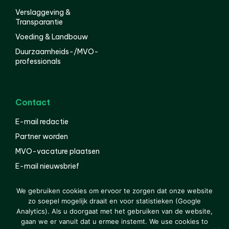
Verslaggeving &
Transparantie
Voeding & Landbouw
Duurzaamheids-/MVO-
professionals
Contact
E-mail redactie
Partner worden
MVO-vacature plaatsen
E-mail nieuwsbrief
English
We gebruiken cookies om ervoor te zorgen dat onze website
zo soepel mogelijk draait en voor statistieken (Google
Analytics). Als u doorgaat met het gebruiken van de website,
gaan we er vanuit dat u ermee instemt. We use cookies to
© 2000-2026 Van der Molen EIS
Colofon
Disclaimer