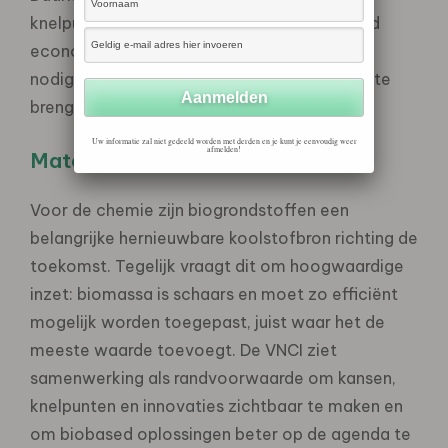
knelpunten en innovaties binnen de biobased
economie, zodat sneller duidelijk wordt wat
nodig is om initiatieven verantwoord verder te
brengen.
Uw informatie zal niet gedeeld worden met derden en je kunt je eenvoudig weer
afmelden!
Materialentransitie
Voor de chemie zijn biogrondstoffen een
belangrijke hernieuwbare koolstofbron richting de
toekomst. Tegelijk vraagt dit om hoogwaardige
inzet: biomassa is schaars en moet zo efficiënt
mogelijk worden toegepast, juist waar het de
meeste waarde toevoegt. De VNCI ziet
samenwerking als randvoorwaarde om kansen,
knelpunten en innovaties zichtbaar te maken en
om biobased oplossingen beter op de agenda te