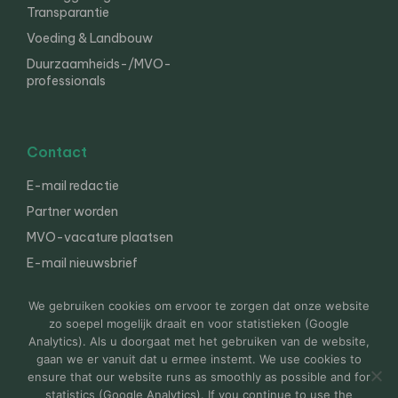
Transparantie
Voeding & Landbouw
Duurzaamheids-/MVO-
professionals
Contact
E-mail redactie
Partner worden
MVO-vacature plaatsen
E-mail nieuwsbrief
English
We gebruiken cookies om ervoor te zorgen dat onze website
zo soepel mogelijk draait en voor statistieken (Google
Analytics). Als u doorgaat met het gebruiken van de website,
gaan we er vanuit dat u ermee instemt. We use cookies to
© 2000-2026 Van der Molen EIS
Colofon
Disclaimer
ensure that our website runs as smoothly as possible and for
Privacy
statistics (Google Analytics). If you continue to use the