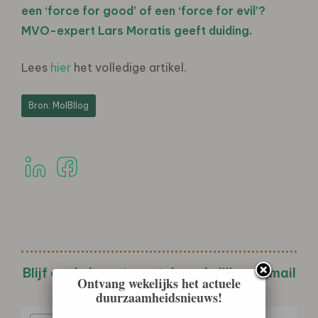
een ‘force for good’ of een ‘force for evil’?
MVO-expert Lars Moratis geeft duiding.
Lees
hier
het volledige artikel.
Bron: MolBllog
Blijf op de hoogte met de wekelijkse e-mail
Ontvang wekelijks het actuele
nieuwsbrief!
duurzaamheidsnieuws!