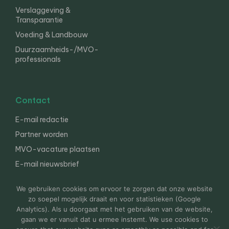
Verslaggeving &
Transparantie
Voeding & Landbouw
Duurzaamheids-/MVO-
professionals
Contact
E-mail redactie
Partner worden
MVO-vacature plaatsen
E-mail nieuwsbrief
English
We gebruiken cookies om ervoor te zorgen dat onze website
zo soepel mogelijk draait en voor statistieken (Google
Analytics). Als u doorgaat met het gebruiken van de website,
gaan we er vanuit dat u ermee instemt. We use cookies to
© 2000-2026 Van der Molen EIS
Colofon
Disclaimer