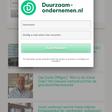
Gerelateerd nieuws
Geactualiseerde Agrofoodvisie 2040
Rabobank: samen op weg naar een
voedselsysteem met True Value
Uw informatie zal niet gedeeld worden met derden en je kunt je eenvoudig weer
afmelden!
Gijs Derks (Milgro): 'Wat is de Value
Gap? Het nieuwe verhaal achter de
grondstoffentransitie'
Joulo verkoopt eerste twee miljoen
Emissiereductie-eenheden: opbrengst