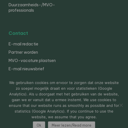
Duurzaamheids-/MVO-
professionals
Contact
E-mail redactie
Partner worden
MVO-vacature plaatsen
E-mail nieuwsbrief
English
We gebruiken cookies om ervoor te zorgen dat onze website
zo soepel mogelijk draait en voor statistieken (Google
Analytics). Als u doorgaat met het gebruiken van de website,
gaan we er vanuit dat u ermee instemt. We use cookies to
© 2000-2026 Van der Molen EIS
Colofon
Disclaimer
ensure that our website runs as smoothly as possible and for
Privacy
statistics (Google Analytics). If you continue to use the
website, we assume that you agree.
Ok
Meer lezen/Read more