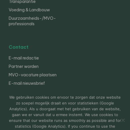
Transparantie
Voeding & Landbouw
Duurzaamheids-/MVO-
professionals
Contact
E-mail redactie
Partner worden
MVO-vacature plaatsen
E-mail nieuwsbrief
English
We gebruiken cookies om ervoor te zorgen dat onze website
zo soepel mogelijk draait en voor statistieken (Google
Analytics). Als u doorgaat met het gebruiken van de website,
gaan we er vanuit dat u ermee instemt. We use cookies to
© 2000-2026 Van der Molen EIS
Colofon
Disclaimer
ensure that our website runs as smoothly as possible and for
Privacy
statistics (Google Analytics). If you continue to use the