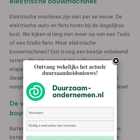
elektrische bouwmachines
Elektrische machines zijn niet per se nieuw. De
elektrische auto en fiets horen bij de dagelijkse
kost. We kijken al lang niet meer op van een Tesla
of een Stella fiets. Maar elektrische
bouwmachines? Dat is nog een beetje onbekend
terrein. We zijn gewend dat palletwagens,
Ontvang wekelijks het actuele
stapelaars en heftrucks afhankelijk zijn van
duurzaamheidsnieuws!
diesel. Maar als we het wat duurzamer willen
aanpakken, dan kan dat natuurlijk niet met diesel.
De voordelen van elektrische
bouwmachines
Buiten het feit dat elektrische bouwmachines
beter zijn voor het milieu, wil je natuurlijk ook