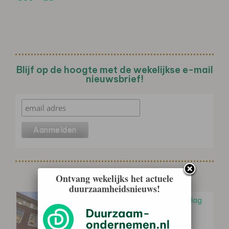
Blijf op de hoogte met de wekelijkse e-mail
nieuwsbrief!
Gerelateerd nieuws
Ontvang wekelijks het actuele
duurzaamheidsnieuws!
Vermetten publiceert impactverslag
2025: ‘Elke stap telt’