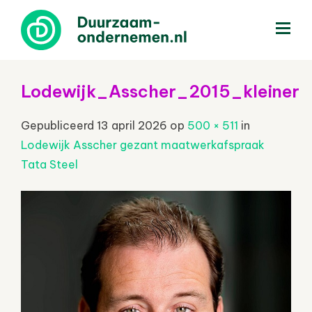
menu
Lodewijk_Asscher_2015_kleiner
Gepubliceerd
13 april 2026
op
500 × 511
in
Lodewijk Asscher gezant maatwerkafspraak
Tata Steel