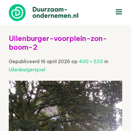
menu
Uilenburger-voorplein-zon-
boom-2
Gepubliceerd
16 april 2026
op
400 × 533
in
Uilenburgersjoel