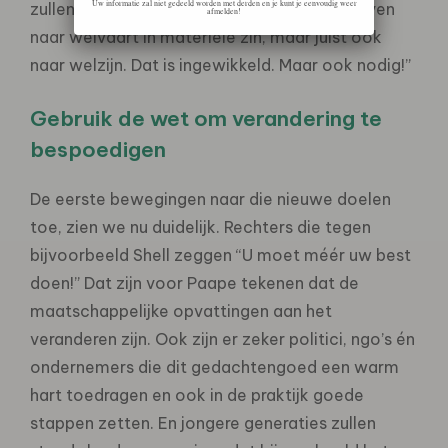
Uw informatie zal niet gedeeld worden met derden en je kunt je eenvoudig weer
zullen we niet meer uitsluitend moeten streven
afmelden!
naar welvaart in materiële zin, maar juist ook
naar welzijn. Dat is ingewikkeld. Maar ook nodig!”
Gebruik de wet om verandering te
bespoedigen
De eerste bewegingen naar die nieuwe doelen
toe, zien we nu duidelijk. Rechters die tegen
bijvoorbeeld Shell zeggen “U moet méér uw best
doen!” Dat zijn voor Paape tekenen dat de
maatschappelijke opvattingen aan het
veranderen zijn. Ook zijn er zeker politici, ngo’s én
ondernemers die dit gedachtengoed een warm
hart toedragen en ook in de praktijk goede
stappen zetten. En jongere generaties zullen