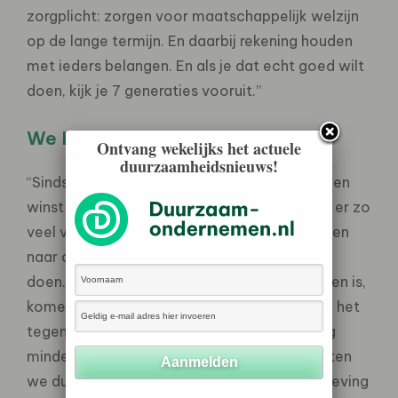
zorgplicht: zorgen voor maatschappelijk welzijn
op de lange termijn. En daarbij rekening houden
met ieders belangen. En als je dat echt goed wilt
doen, kijk je 7 generaties vooruit.”
We hebben nieuwe doelen nodig
Ontvang wekelijks het actuele
duurzaamheidsnieuws!
“Sinds de Tweede Wereldoorlog staan groei en
winst centraal in ons denken. Nu we zien dat er zo
veel vastloopt, is het tijd om opnieuw te kijken
naar onze doelen. Want die bepalen wat we
doen. Zo lang het doel uitsluitend winst maken is,
komen de bestrijding van de klimaatcrisis en het
tegengaan van polarisatie in de samenleving
minder goed van de grond. Dit gesprek moeten
we dus wel met elkaar aangaan! Als samenleving