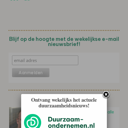
Blijf op de hoogte met de wekelijkse e-mail
nieuwsbrief!
Gerelateerd nieuws
Ontvang wekelijks het actuele
duurzaamheidsnieuws!
Maarten van der Zee (WUR): 'Niet alle
biobased plastics zijn biologisch
afbreekbaar, en dat…