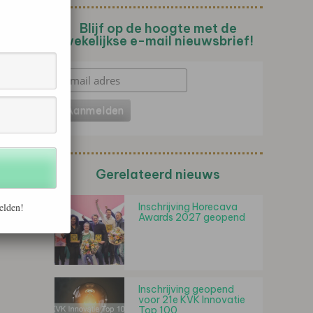
Blijf op de hoogte met de
wekelijkse e-mail nieuwsbrief!
Gerelateerd nieuws
Inschrijving Horecava
elden!
Awards 2027 geopend
Inschrijving geopend
voor 21e KVK Innovatie
Top 100