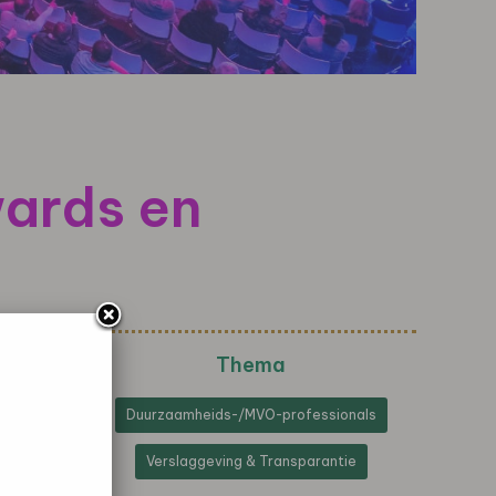
wards en
Thema
Duurzaamheids-/MVO-professionals
Verslaggeving & Transparantie