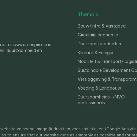
Thema’s
Bouw/Infra & Vastgoed
Circulaire economie
Duurzame producten
r nieuws en inspiratie in
en, duurzaamheid en
Klimaat & Energie
Mobiliteit & Transport/Logist
Sustainable Development Go
Verslaggeving & Transparant
Voeding & Landbouw
Duurzaamheids-/MVO-
professionals
er
Privacy
ebsite zo soepel mogelijk draait en voor statistieken (Google Analytic
s to ensure that our website runs as smoothly as possible and for stat