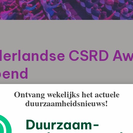
ederlandse CSRD A
pend
Ontvang wekelijks het actuele
an een nieuw jaarlijks duurzaamheidscongres
duurzaamheidsnieuws!
worden de Nederlandse CSRD Awards uitgereikt. CSRD
der Molen E.I.S. en SWP (fardau platforms). De
end en tevens kunnen bedrijven zich vanaf heden