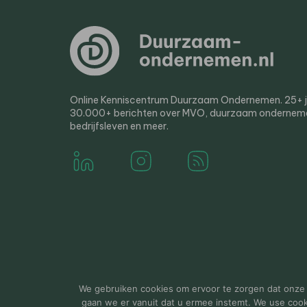
Online Kenniscentrum Duurzaam Ondernemen. 25+ jaa
30.000+ berichten over MVO, duurzaam ondernem
bedrijfsleven en meer.
© 2000-2026 Van der Molen EIS
Colofon
Disclaim
We gebruiken cookies om ervoor te zorgen dat onze w
gaan we er vanuit dat u ermee instemt. We use cookie