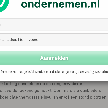
s.
er 2024 vindt plaats in het geheel vernieuwde NBC
che breakoutsessies en een markt met zakelijke
eholders en dienstverleners hét jaarlijkse event rond
 is opgebouwd rond de achterliggende beweegreden van
rmatie naar een duurzame economie.
formatie zal niet gedeeld worden met derden en je kunt je eenvoudig weer afm
latforms organiseren dit jaarlijkse congres.
ekkorting aanmelden op de congreswebsite
kort verder bekend gemaakt. Commerciële aanbieders
ijkgerichte themasessie invullen en/of een stand plaatsen