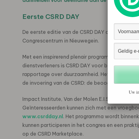
aanmelden voor deelname aan de CSRD Award
Eerste CSRD DAY
De eerste editie van de CSRD DAY op 12 novemb
Congrescentrum in Nieuwegein.
Met een inspirerend plenair programma, praktis
dienstverleners is CSRD DAY voor bedrijven, stak
rapportage over duurzaamheid. Het programma
de invoering van de CSRD: de beoogde transfo
Uw in
Impact Institute, Van der Molen E.I.S. en fardau p
Geïnteresseerden kunnen zich met een vroegbo
www.csrdday.nl
. Het programma wordt binnen
kunnen participeren in het congres en een prakt
op de CSRD Marketplace.