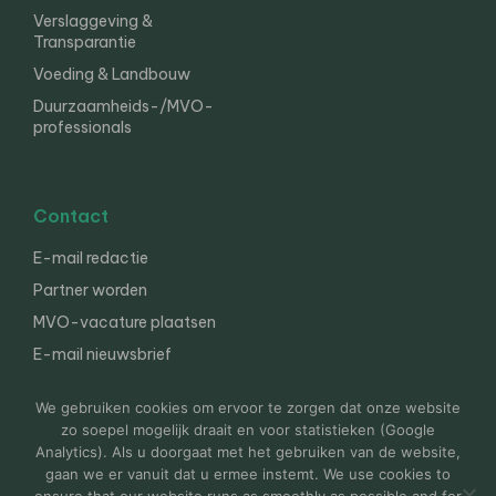
Verslaggeving &
Transparantie
Voeding & Landbouw
Duurzaamheids-/MVO-
professionals
Contact
E-mail redactie
Partner worden
MVO-vacature plaatsen
E-mail nieuwsbrief
English
We gebruiken cookies om ervoor te zorgen dat onze website
zo soepel mogelijk draait en voor statistieken (Google
Analytics). Als u doorgaat met het gebruiken van de website,
gaan we er vanuit dat u ermee instemt. We use cookies to
© 2000-2026 Van der Molen EIS
Colofon
Disclaimer