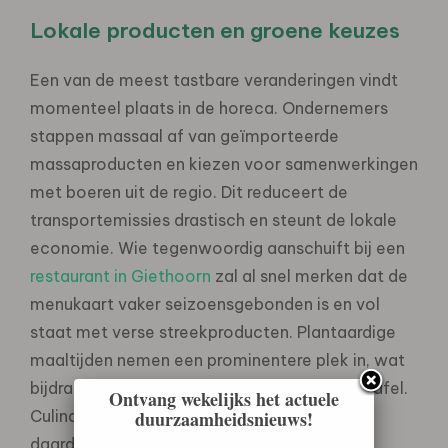
Lokale producten en groene keuzes
Een van de meest tastbare veranderingen vindt
momenteel plaats in de horeca. Ondernemers
stappen massaal af van geïmporteerde
massaproducten en kiezen voor samenwerkingen
met boeren uit de regio. Dit reduceert de
transportemissies drastisch en steunt de lokale
economie. Wie tegenwoordig aanschuift bij een
restaurant in Giethoorn
zal al snel merken dat de
menukaart vaker seizoensgebonden is en vol
staat met verse streekproducten. Plantaardige
maaltijden nemen een prominentere plek in, wat
bijdraagt aan een lagere CO2-uitstoot per tafel.
Ontvang wekelijks het actuele
duurzaamheidsnieuws!
Culinair genieten en duurzaamheid gaan
daardoor perfect samen.