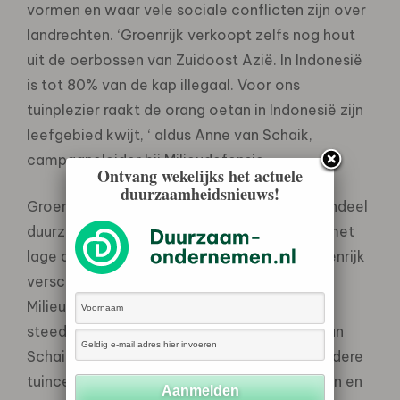
vormen en waar vele sociale conflicten zijn over
landrechten. ‘Groenrijk verkoopt zelfs nog hout
uit de oerbossen van Zuidoost Azië. In Indonesië
is tot 80% van de kap illegaal. Voor ons
tuinplezier raakt de orang oetan in Indonesië zijn
leefgebied kwijt, ‘ aldus Anne van Schaik,
campagneleider bij Milieudefensie.
Ontvang wekelijks het actuele
duurzaamheidsnieuws!
Groenrijk heeft zeer zwak beleid om het aandeel
duurzaam geproduceerd hout te verhogen met
lage ambities en zwakke instrumenten. Groenrijk
verschuilt zich in dit vierde jaar van de
Milieudefensie tuinmeubelen inspecties nog
steeds achter de franchise formule. Anne van
Schaik: ‘Dit is een flauwekulargument. De andere
tuincentra zijn ook franchise-ondernemingen en