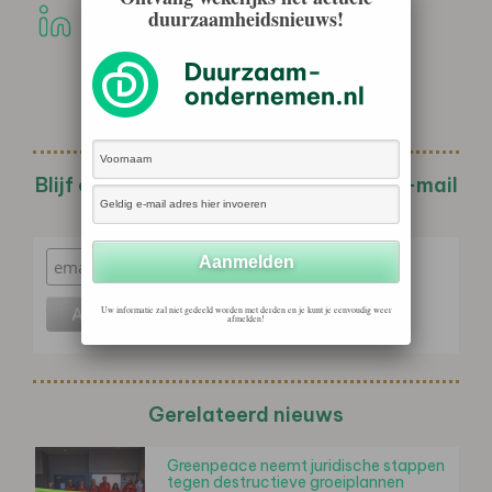
duurzaamheidsnieuws!
Blijf op de hoogte met de wekelijkse e-mail
nieuwsbrief!
Uw informatie zal niet gedeeld worden met derden en je kunt je eenvoudig weer
afmelden!
Gerelateerd nieuws
Greenpeace neemt juridische stappen
tegen destructieve groeiplannen