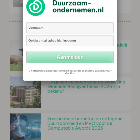
Gerelateerd nieuws
Genomineerden Deltaplan Veehouderij
Awards 2026 bekend
Uw informatie zal niet gedeeld worden met derden en je kunt je eenvoudig weer
afmelden!
De genomineerden voor de Verkiezing
Groenste Bedrijventerrein 2026 zijn
bekend!
Kanshebbers bekend in de categorie
Duur­zaam­heid en MVO voor de
Computable Awards 2026