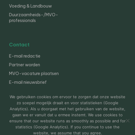
Voeding & Landbouw
Duurzaamheids-/MVO-
professionals
Contact
E-mail redactie
Partner worden
MVO-vacature plaatsen
E-mail nieuwsbrief
English
We gebruiken cookies om ervoor te zorgen dat onze website
zo soepel mogelijk draait en voor statistieken (Google
Analytics). Als u doorgaat met het gebruiken van de website,
gaan we er vanuit dat u ermee instemt. We use cookies to
© 2000-2026 Van der Molen EIS
Colofon
Disclaimer
ensure that our website runs as smoothly as possible and for
Privacy
statistics (Google Analytics). If you continue to use the
website, we assume that you agree.