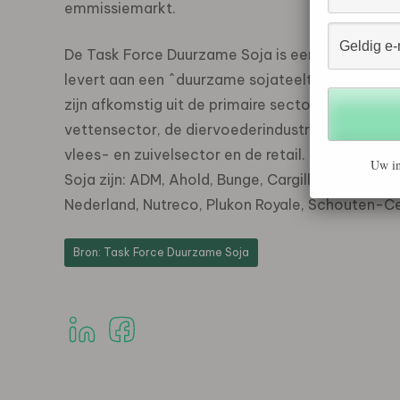
emmissiemarkt.
De Task Force Duurzame Soja is een platform va
levert aan een ^duurzame sojateelt middels ond
zijn afkomstig uit de primaire sector, de olieza
vettensector, de diervoederindustrie, de
vlees- en zuivelsector en de retail. Bedrijven
Uw in
Soja zijn: ADM, Ahold, Bunge, Cargill, Cefetra
Nederland, Nutreco, Plukon Royale, Schouten-Ce
Bron: Task Force Duurzame Soja