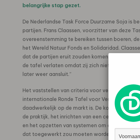
belangrijke stap gezet.
De Nederlandse Task Force Duurzame Soja is bet
partijen. Frans Claassen, voorzitter van deze Ta
overeenstemming te bereiken tussen boeren, de
het Wereld Natuur Fonds en Solidaridad. Claass
dat de partijen eruit zouden komen. Tijdens de 
de tafel verlaten omdat zij zich niet kon vereni
later weer aansluit.”
Het vaststellen van criteria voor verantwoorde p
internationale Ronde Tafel voor Verantwoorde So
daadwerkelijk op de markt is. De komende tijd m
de praktijk, het inrichten van een certificering
en het opzetten van systemen om de keten te or
dat toegewerkt zou moeten worden naar manier