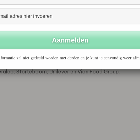
n Nederlandse bedrijven in de sojaketen dat een bijdrage
ersteuning van de internationale RTRS. De deelnemers
denverwerkende industrie, de plantaardige oliën- en
 die deelnemen aan de Nederlandse Task Force Duurzame
formatie zal niet gedeeld worden met derden en je kunt je eenvoudig weer afm
, Cehave landbouwbelang, Friesland Foods-Campina, LTO
ralco, Storteboom, Unilever en Vion Food Group.