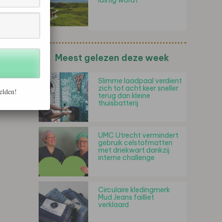
lastig wordt'
Meest gelezen deze week
Slimme laadpaal verdient
zich tot acht keer sneller
elden!
terug dan kleine
thuisbatterij
UMC Utrecht vermindert
gebruik celstofmatten
met driekwart dankzij
interne challenge
Circulaire kledingmerk
Mud Jeans failliet
verklaard