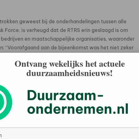
rokken geweest bij de onderhandelingen tussen alle
sk Force, is verheugd dat de RTRS erin geslaagd is om
 bedrijven en maatschappelijke organisaties, waaronder
en: “Voorafgaand aan de bijeenkomst was het niet zeker
vergadering heeft één van de boerenorganisaties helaas
Ontvang wekelijks het actuele
gen met de strenge criteria. Maar we hopen dat zij zich
duurzaamheidsnieuws!
roductie is het eerste grote resultaat van de
ja. Het betekent nog niet dat de gecertificeerde soja al
oet er gewerkt worden aan het testen van de criteria in
systeem om onafhankelijke verificatie mogelijk te maken
ganiseren. Verschillende partijen waren het erover eens
en om aan te sluiten een systeem voor koolstof-