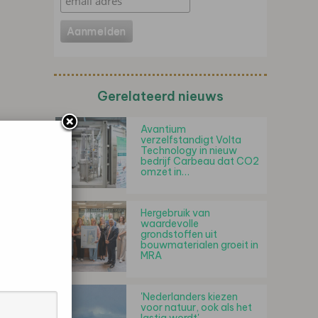
Gerelateerd nieuws
Avantium
verzelfstandigt Volta
Technology in nieuw
bedrijf Carbeau dat CO2
omzet in…
Hergebruik van
waardevolle
grondstoffen uit
bouwmaterialen groeit in
MRA
'Nederlanders kiezen
voor natuur, ook als het