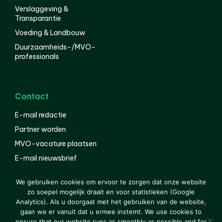
Verslaggeving &
Transparantie
Voeding & Landbouw
Duurzaamheids-/MVO-
professionals
Contact
E-mail redactie
Partner worden
MVO-vacature plaatsen
E-mail nieuwsbrief
English
We gebruiken cookies om ervoor te zorgen dat onze website
zo soepel mogelijk draait en voor statistieken (Google
Analytics). Als u doorgaat met het gebruiken van de website,
gaan we er vanuit dat u ermee instemt. We use cookies to
© 2000-2026 Van der Molen EIS
Colofon
Disclaimer
ensure that our website runs as smoothly as possible and for
Privacy