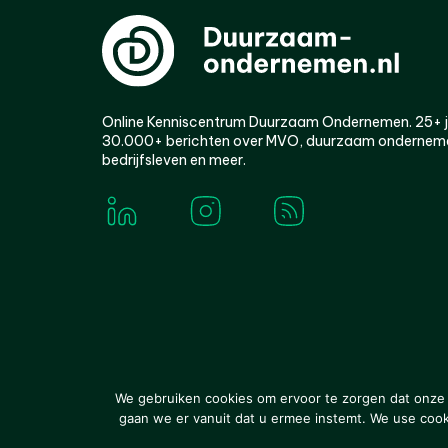
Online Kenniscentrum Duurzaam Ondernemen. 25+ jaa
30.000+ berichten over MVO, duurzaam ondernem
bedrijfsleven en meer.
© 2000-2026 Van der Molen EIS
Colofon
Disclaim
We gebruiken cookies om ervoor te zorgen dat onze w
gaan we er vanuit dat u ermee instemt. We use cookie