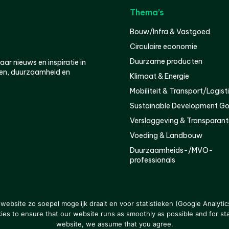
Thema’s
Bouw/Infra & Vastgoed
Circulaire economie
Duurzame producten
r nieuws en inspiratie in
en, duurzaamheid en
Klimaat & Energie
Mobiliteit & Transport/Logist
Sustainable Development Go
Verslaggeving & Transparant
Voeding & Landbouw
Duurzaamheids-/MVO-
professionals
er
Privacy
ebsite zo soepel mogelijk draait en voor statistieken (Google Analytic
s to ensure that our website runs as smoothly as possible and for stat
website, we assume that you agree.