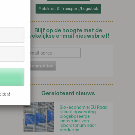
Mobiliteit & Transport/Logistiek
Blijf op de hoogte met de
wekelijkse e-mail nieuwsbrief!
Gerelateerd nieuws
elden!
Bio-economie: EU Raad
steunt opschaling
biogebaseerde
innovaties van
laboratorium naar
productie