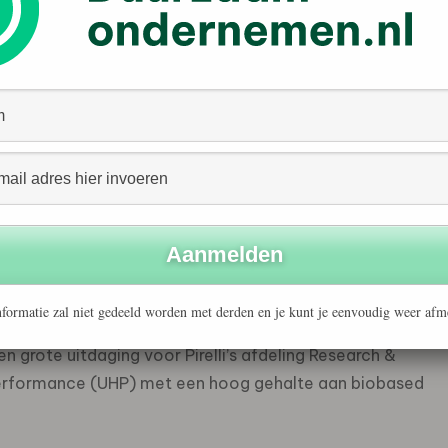
ng getuigt van verantwoord beheer van de
age tot fabriek. Tegen 2026 zal al het natuurrubber dat
FSC™-gecertificeerd zijn. De nieuwe band, ontwikkeld in
Zero en zal in eerste instantie beschikbaar zijn op
r, als onderdeel van JLR’s streven om duurzamere
n.
rk, samen met het kenmerkende logo dat Pirelli-banden
% biobased en gerecyclede materialen, zoals
tie Bureau Veritas.
formatie zal niet gedeeld worden met derden en je kunt je eenvoudig weer afm
 grote uitdaging voor Pirelli’s afdeling Research &
erformance (UHP) met een hoog gehalte aan biobased