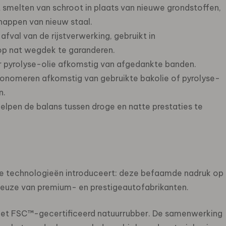
 smelten van schroot in plaats van nieuwe grondstoffen,
appen van nieuw staal.
 afval van de rijstverwerking, gebruikt in
p nat wegdek te garanderen.
r pyrolyse-olie afkomstig van afgedankte banden.
 monomeren afkomstig van gebruikte bakolie of pyrolyse-
n.
elpen de balans tussen droge en natte prestaties te
uwste technologieën introduceert: deze befaamde nadruk op
skeuze van premium- en prestigeautofabrikanten.
d met FSC™-gecertificeerd natuurrubber. De samenwerking