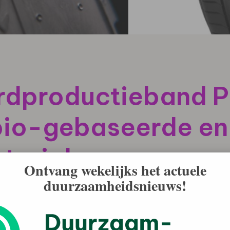
rdproductieband Pi
bio-gebaseerde en
terialen
Ontvang wekelijks het actuele
duurzaamheidsnieuws!
nd voor de wereldmarkt gelanceerd, gemaakt met meer
, waaronder FSC™ (Forest Stewardship Council™)[1]-