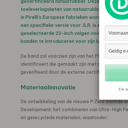
gecertificeerd natuurrubber. Deze certificeri
toeleveringsketen van natuurrubber, van plant
in Pirelli’s Europese fabrieken wordt gebruikt 
een specifieke versie voor JLR, is een Pirelli P 
geselecteerde 22-inch velgen voor Range Rove
banden te introduceren voor zijn luxe voertuige
De band zal voorzien zijn van het FSC™-keurme
identificeert die gemaakt zijn met meer dan 50
geverifieerd door de externe certificeringsinstan
Materiaalinnovatie
Uw in
De ontwikkeling van de nieuwe P Zero vormde een
Development: het combineren van Ultra-High P
en gerecyclede materialen, waaronder: