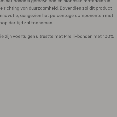
om het aandeel gerecyclede en biobased materialen in
de richting van duurzaamheid. Bovendien zal dit product
linnovatie, aangezien het percentage componenten met
oop der tijd zal toenemen.
ie zijn voertuigen uitrustte met Pirelli-banden met 100%