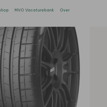
shop
MVO Vacaturebank
Over