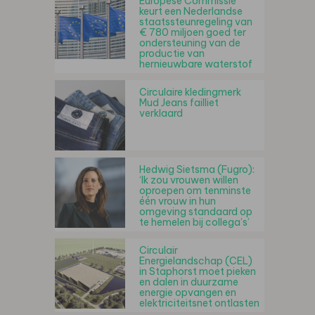
Europese Commissie
keurt een Nederlandse
staatssteunregeling van
€ 780 miljoen goed ter
ondersteuning van de
productie van
hernieuwbare waterstof
Circulaire kledingmerk
Mud Jeans failliet
verklaard
Hedwig Sietsma (Fugro):
‘Ik zou vrouwen willen
oproepen om tenminste
één vrouw in hun
omgeving standaard op
te hemelen bij collega’s’
Circulair
Energielandschap (CEL)
in Staphorst moet pieken
en dalen in duurzame
energie opvangen en
elektriciteitsnet ontlasten