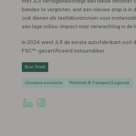
met JLR vertegenwoordigt een nieuw initiatief 
banden te vergroten, wat een nieuwe stap is in 
ook dienen als testlaboratorium voor materiaa
een lage milieu-impact naar verwachting in de l
In 2024 werd JLR de eerste autofabrikant ooit d
FSC™-gecertificeerd natuurrubber.
Bron: Pirelli
Circulaire economie
Mobiliteit & Transport/Logistiek