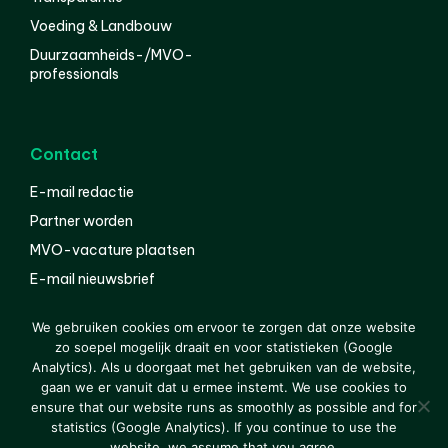
Voeding & Landbouw
Duurzaamheids-/MVO-
professionals
Contact
E-mail redactie
Partner worden
MVO-vacature plaatsen
E-mail nieuwsbrief
English
We gebruiken cookies om ervoor te zorgen dat onze website
zo soepel mogelijk draait en voor statistieken (Google
Analytics). Als u doorgaat met het gebruiken van de website,
gaan we er vanuit dat u ermee instemt. We use cookies to
© 2000-2026 Van der Molen EIS
Colofon
Disclaimer
ensure that our website runs as smoothly as possible and for
Privacy
statistics (Google Analytics). If you continue to use the
website, we assume that you agree.