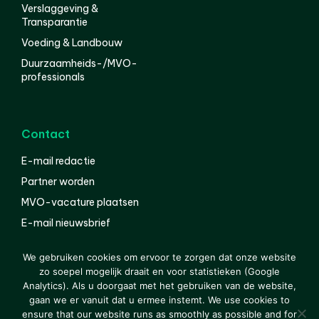
Verslaggeving &
Transparantie
Voeding & Landbouw
Duurzaamheids-/MVO-
professionals
Contact
E-mail redactie
Partner worden
MVO-vacature plaatsen
E-mail nieuwsbrief
English
We gebruiken cookies om ervoor te zorgen dat onze website
zo soepel mogelijk draait en voor statistieken (Google
Analytics). Als u doorgaat met het gebruiken van de website,
gaan we er vanuit dat u ermee instemt. We use cookies to
© 2000-2026 Van der Molen EIS
Colofon
Disclaimer
ensure that our website runs as smoothly as possible and for
Privacy