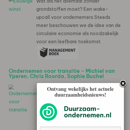
Wat als het allemaal zonder
grondstoffen moet? Een wake-
upcall voor ondernemers Steeds
meer beschouwen we de idee van de
circulaire economie als noodzakelijk
voor een leefbare toekomst.
Ondernemen voor transitie – Michiel van
Yperen, Chris Roorda, Sophie Buchel
Ontvang wekelijks het actuele
Dit boek introduceert de
duurzaamheidsnieuws!
transitieaanpak als manier om
ruimte te maken voor fundamentele
verandering.