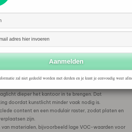
oplossingen
s die later opnieuw inzetbaar zijn. In de afbouw zijn
 omdat ze meebewegen met groei, krimp of hybride
indelen zonder sloop en een circulaire kantoorinrichting
ie verplaatsbaar zijn en zo min mogelijk restafval
formatie zal niet gedeeld worden met derden en je kunt je eenvoudig weer afm
licht dieper het kantoor in te brengen. Dat
ing doordat kunstlicht minder vaak nodig is.
lede content en een modulair raster, zodat platen en
rplaatsen zijn.
 van materialen, bijvoorbeeld lage VOC-waarden voor