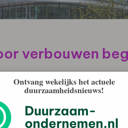
or verbouwen begi
Ontvang wekelijks het actuele
duurzaamheidsnieuws!
stallaties en energiecontracten. Juist in de afbouwfase
en, grondstoffen te besparen en tegelijk een gezondere
nagers betekent dat: niet alleen sturen op snelheid en
maat en een plan dat de bedrijfscontinuiteit respecteert.