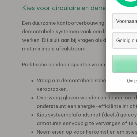
Kies voor circulaire en demontabele 
Een duurzame kantoorverbouwing start met keuze
demontabele systemen vaak een logische stap,
werken. Dit sluit aan bij vragen als duurzaam her
met minimale afvalstroom.
Praktische aandachtspunten voor uw uitvraag:
Vraag om demontabele scheidingswanden d
Uw in
veroorzaken.
Overweeg glazen wanden en deuren om dag
ondersteunt een energie-efficiënte inricht
Kies systeemplafonds met (deels) gerecyc
armaturen eenvoudig te vervangen of te ve
Neem eisen op voor herkomst en emissies