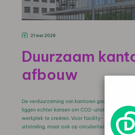
21 mei 2026
Duurzaam kanto
afbouw
De verduurzaming van kantoren gaat vaak over in
liggen echter kansen om CO2-uitstoot te verlag
werkplek te creëren. Voor facility- en projectma
uitstraling, maar ook op circulariteit, binnenkli