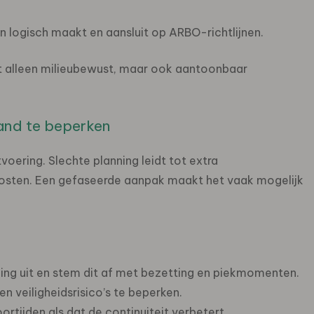
n logisch maakt en aansluit op ARBO-richtlijnen.
 alleen milieubewust, maar ook aantoonbaar
tand te beperken
oering. Slechte planning leidt tot extra
osten. Een gefaseerde aanpak maakt het vaak mogelijk
ng uit en stem dit af met bezetting en piekmomenten.
en veiligheidsrisico’s te beperken.
rtijden als dat de continuiteit verbetert.