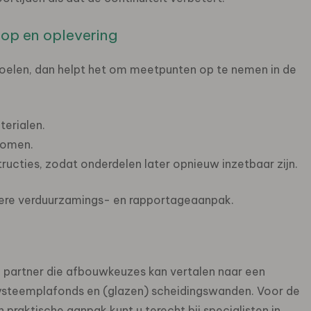
op en oplevering
doelen, dan helpt het om meetpunten op te nemen in de
erialen.
romen.
cties, zodat onderdelen later opnieuw inzetbaar zijn.
ere verduurzamings- en rapportageaanpak.
 partner die afbouwkeuzes kan vertalen naar een
systeemplafonds en (glazen) scheidingswanden. Voor de
raktische aanpak kunt u terecht bij specialisten in