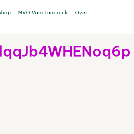
shop
MVO Vacaturebank
Over
lqqJb4WHENoq6p