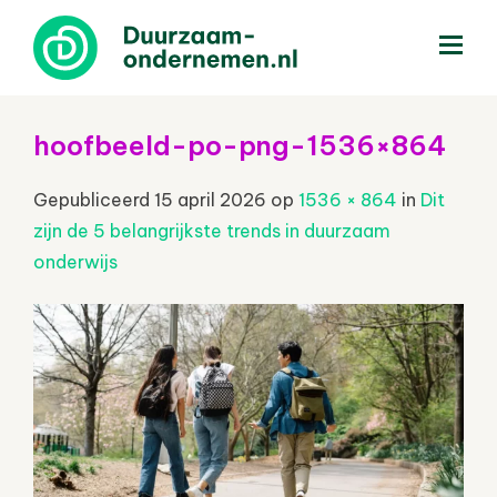
menu
hoofbeeld-po-png-1536×864
Gepubliceerd
15 april 2026
op
1536 × 864
in
Dit
zijn de 5 belangrijkste trends in duurzaam
onderwijs