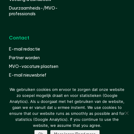
Duurzaamheids-/MVO-
professionals
Contact
E-mail redactie
Partner worden
MVO-vacature plaatsen
E-mail nieuwsbrief
English
We gebruiken cookies om ervoor te zorgen dat onze website
zo soepel mogelijk draait en voor statistieken (Google
Analytics). Als u doorgaat met het gebruiken van de website,
gaan we er vanuit dat u ermee instemt. We use cookies to
© 2000-2026 Van der Molen EIS
Colofon
Disclaimer
ensure that our website runs as smoothly as possible and for
Privacy
statistics (Google Analytics). If you continue to use the
website, we assume that you agree.