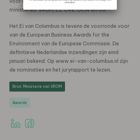
voor de vijfde keer uitgeschreven door vijf
afmelden!
ministeries: VROM, EZ, LNV, OCW en OS.
Het Ei van Columbus is tevens de voorronde voor
van de European Business Awards for the
Environment van de Europese Commissie. De
definitieve Nederlandse inzendingen zijn eind
januari bekend. Op www.ei-van-columbus.nl zijn
de nominaties en het juryrapport te lezen.
Bron: Ministerie van VROM
Awards