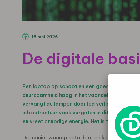
18 mei 2026
De digitale bas
Een laptop op schoot en een goede kop koffie
duurzaamheid hoog in het vaandel heeft staan k
vervangt de lampen door led verlichting en je 
infrastructuur vaak vergeten in dit rijtje. Een 
en vreet onnodige energie. Het is tijd om de dig
De manier waarop data door de kabels stroomt 