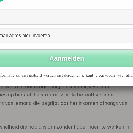
e alternatieven. Wanneer er wordt gekozen voor een
hnologie die minder stroom verbruikt bij het transport
t grotere geheel een merkbaar verschil maakt. Bovendien
tijd is ook de energie die niet wordt verspild aan het
ijn
 zakelijke verbinding zit vooral in de zekerheid. Bij een
formatie zal niet gedeeld worden met derden en je kunt je eenvoudig weer afm
als er een storing optreedt. Voor een bedrijf is offline zijn
 verwerken. Dat is onhandig en schadelijk voor de
es op herstel die strakker zijn. Je betaalt voor de
mt van iemand die begrijpt dat het inkomen afhangt van
snelheid die nodig is om zonder haperingen te werken in