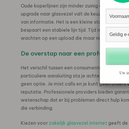
Oude koperlijnen zijn minder zuinig dan modern
upgrade naar glasvezel valt de keuze op een tec
van informatie. Het is een kleine stap die in he
bespaart een stabiele lijn tijd. Tijd is geld maar 
wachten op een upload die maar niet klaar is.
De overstap naar een professionele l
Het verschil tussen een consumentenlijntje en een
Uw in
particuliere aansluiting sta je achteraan in de rij 
geen optie. Je mist calls en je kunt geen orders
reputatie. Professionele providers bieden garanti
wetenschap dat er bij problemen direct hulp ko
die verbinding.
Kiezen voor
zakelijk glasvezel internet
geeft de 