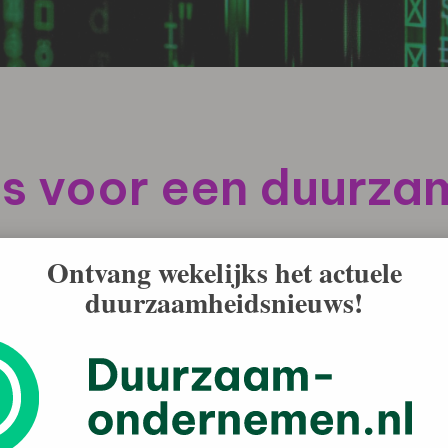
is voor een duurza
Ontvang wekelijks het actuele
 op tafel vormen de basis van de werkdag. Wie
duurzaamheidsnieuws!
ijkt naar ieder aspect van de bedrijfsvoering. Je
beperkt het papiergebruik. Toch wordt de digitale
trage verbinding die constant hapert zorgt voor irritatie
itale fundering van het bedrijf serieus te nemen.
heeft invloed op de voetafdruk van een onderneming.