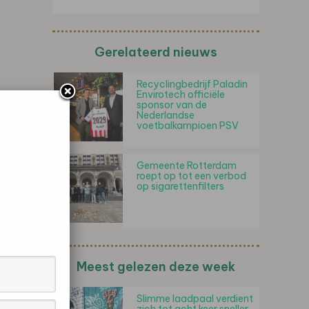
Gerelateerd nieuws
Recyclingbedrijf Paladin
Envirotech officiële
sponsor van de
Nederlandse
voetbalkampioen PSV
Gemeente Rotterdam
roept op tot een verbod
op sigarettenfilters
Meest gelezen deze week
Slimme laadpaal verdient