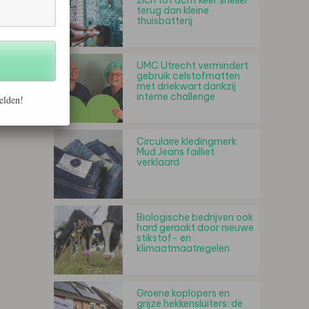
zich tot acht keer sneller
terug dan kleine
thuisbatterij
UMC Utrecht vermindert
gebruik celstofmatten
met driekwart dankzij
interne challenge
elden!
Circulaire kledingmerk
Mud Jeans failliet
verklaard
Biologische bedrijven ook
hard geraakt door nieuwe
stikstof- en
klimaatmaatregelen
Groene koplopers en
grijze hekkensluiters: de