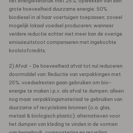
het energieverbruik met 25%; opwekken van een
grote hoeveelheid duurzame energie; 50%
biodiesel in al haar voertuigen toepassen; zoveel
mogelijk lokaal voedsel produceren; wanneer
verdere reductie echter niet meer kan de overige
emissieuitstoot compenseren met ingekochte
koolstofcredits.
2) Afval – De hoeveelheid afval tot nul reduceren
doormiddel van: Reductie van verpakkingen met
25%; voedselresten gaan gebruiken om bio-
energie te maken i.p.v. als afval te dumpen; alleen
nog maar verpakkingsmateriaal te gebruiken van
duurzame of recyclebare bronnen (o.a. glas,
metaal & biologisch plastic); alternatieven voor
het dumpen van kleding te vinden in de vormen
van hergebruik, compostering en recycling.