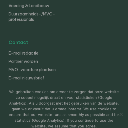
Voeding & Landbouw
Duurzaamheids-/MVO-
professionals
Contact
E-mail redactie
Partner worden
MVO-vacature plaatsen
E-mail nieuwsbrief
English
We gebruiken cookies om ervoor te zorgen dat onze website
zo soepel mogelijk draait en voor statistieken (Google
Analytics). Als u doorgaat met het gebruiken van de website,
gaan we er vanuit dat u ermee instemt. We use cookies to
© 2000-2026 Van der Molen EIS
Colofon
Disclaimer
ensure that our website runs as smoothly as possible and for
Privacy
statistics (Google Analytics). If you continue to use the
website, we assume that you agree.