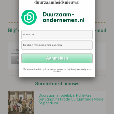
duurzaamheidsnieuws!
Blijf op de hoogte met de wekelijkse e-mail
nieuwsbrief!
Uw informatie zal niet gedeeld worden met derden en je kunt je eenvoudig weer
afmelden!
Gerelateerd nieuws
Duurzaam modelabel Hul le Kes
ontvangt het 15de Cultuurfonds Mode
Stipendium