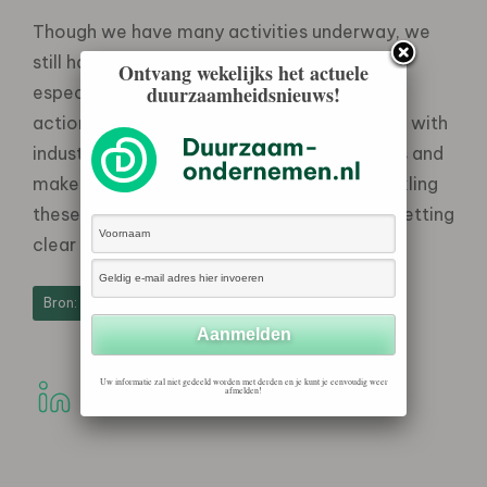
Though we have many activities underway, we
still have much to learn and much to do,
Ontvang wekelijks het actuele
duurzaamheidsnieuws!
especially in complex areas such as climate
action. We are participating enthusiastically with
industry bodies and others to seek solutions and
make improvements to the way we are tackling
these issues. We are also in the process of setting
clear targets within our own business.”
Bron: Ahold
Uw informatie zal niet gedeeld worden met derden en je kunt je eenvoudig weer
afmelden!