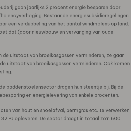
derij gaan jaarlijks 2 procent energie besparen door
fficiencyverhoging. Bestaande energiesubsidieregelingen
aar een verdubbeling van het aantal windmolens op land,
moet dat (door nieuwbouw en vervanging van oude
an de uitstoot van broeikasgassen verminderen, ze gaan
 de uitstoot van broeikasgassen verminderen. Ook komen
ting.
 paddenstoelensector dragen hun steentje bij. Bij de
ebesparing en energielevering van enkele procenten.
ucten van hout en snoeiafval, bermgras etc. te verwerken
n 32 PJ opleveren. De sector draagt in totaal zo’n 600
.