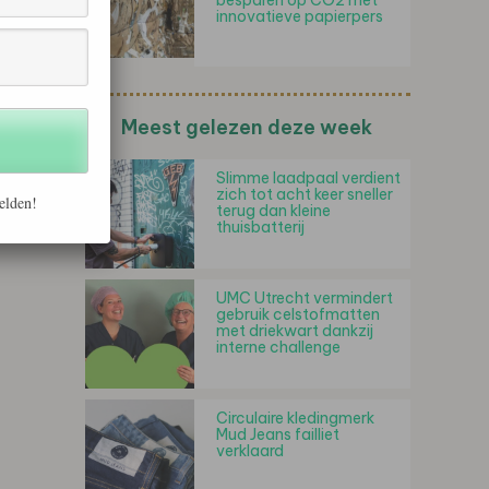
besparen op CO2 met
innovatieve papierpers
Meest gelezen deze week
Slimme laadpaal verdient
zich tot acht keer sneller
elden!
terug dan kleine
thuisbatterij
UMC Utrecht vermindert
gebruik celstofmatten
met driekwart dankzij
interne challenge
Circulaire kledingmerk
Mud Jeans failliet
verklaard