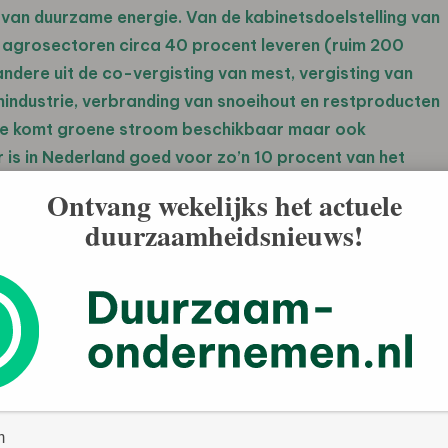
 van duurzame energie. Van de kabinetsdoelstelling van
 agrosectoren circa 40 procent leveren (ruim 200
ndere uit de co-vergisting van mest, vergisting van
industrie, verbranding van snoeihout en restproducten
rmee komt groene stroom beschikbaar maar ook
s in Nederland goed voor zo’n 10 procent van het
 werkgelegenheid.
Ontvang wekelijks het actuele
duurzaamheidsnieuws!
tekend: LTO-Nederland, LTO-glaskracht, Productschap
ndustrie (FNLI), Platform Agrologistiek, Koninklijke
, de Vereniging Platform Hout Nederland en het
EZ) en de staatssecretaris van Financiën hebben het
ing om energie en economie te combineren. Andere
 worden benut: van de vervanging van fossiele