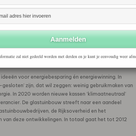
k het programma ‘Kas als Energiebron’.
0 het aantal gereden kilometers met zo’n 14 miljoen
delenindustrie gaat deelnemen aan de nieuwe opzet
ch inspannen om tot 2020 een energie-efficiency van 2
e levensmiddelenindustrie worden beter benut door bij het
rdige toepassingen te kiezen. Hierdoor kan een deel
formatie zal niet gedeeld worden met derden en je kunt je eenvoudig weer afm
nergie. Dat kan tussen de 75 en 125 PJ opleveren.
ideeën voor energiebesparing én energiewinning. In
gesloten’ zijn, dat wil zeggen: weinig gebruikmaken van
gie. In 2020 worden nieuwe kassen ‘klimaatneutraal’
rancier. De glastuinbouw streeft naar een aandeel
astuinbouwbedrijven, de Rijksoverheid en het
 van deze ontwikkelingen. In totaal gaat het tot 2012