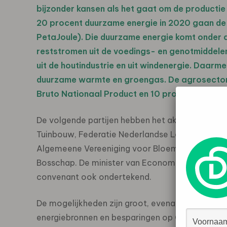
bijzonder kansen als het gaat om de productie
20 procent duurzame energie in 2020 gaan de
PetaJoule). Die duurzame energie komt onder a
reststromen uit de voedings- en genotmiddelen
uit de houtindustrie en uit windenergie. Daa
duurzame warmte en groengas. De agrosector i
Bruto Nationaal Product en 10 procent van de
De volgende partijen hebben het akkoord onder
Tuinbouw, Federatie Nederlandse Levensmiddeleni
Algemeene Vereeniging voor Bloembollencultuur
Bosschap. De minister van Economische Zaken (
convenant ook ondertekend.
De mogelijkheden zijn groot, evenals de uitdag
energiebronnen en besparingen op CO2 uitstoot