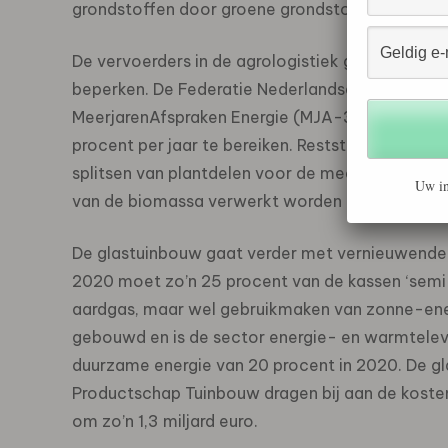
grondstoffen door groene grondstoffen, maar oo
De vervoerders in de agrologistiek gaan tot 201
beperken. De Federatie Nederlandse Levensmid
MeerjarenAfspraken Energie (MJA-3) en gaat zi
procent per jaar te bereiken. Reststromen uit d
splitsen van plantdelen voor de meeste hoogwaa
Uw in
van de biomassa verwerkt worden tot duurzame e
De glastuinbouw gaat verder met vernieuwende 
2020 moet zo’n 25 procent van de kassen ‘semi-
aardgas, maar wel gebruikmaken van zonne-ener
gebouwd en is de sector energie- en warmteleve
duurzame energie van 20 procent in 2020. De gl
Productschap Tuinbouw dragen bij aan de kosten
om zo’n 1,3 miljard euro.