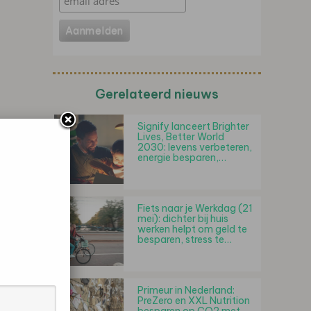
Gerelateerd nieuws
Signify lanceert Brighter
Lives, Better World
2030: levens verbeteren,
energie besparen,…
Fiets naar je Werkdag (21
mei): dichter bij huis
werken helpt om geld te
besparen, stress te…
Primeur in Nederland:
PreZero en XXL Nutrition