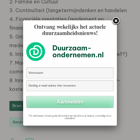
2. Familie en Cultuur
3. Continuïteit (langetermijndenken en handelen
4. Financiële prestaties (rendement en
Ontvang wekelijks het actuele
financieringsstructuur)
duurzaamheidsnieuws!
5. Groei (omzet, rendement en aantal
medewerkers)
6. Internationalisatie (in hoeveel landen actief?)
7. Maatschappelijke betrokkenheid (rol in
community, MVO-activiteiten)
8. Innovatie (hoe innovatief?, patenten, R&D-
kosten, productlanceringen, etc.)
Bron: Award website
Uw informatie zal niet gedeeld worden met derden en je kunt je eenvoudig weer
afmelden!
Awards