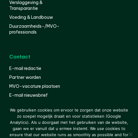
Verslaggeving &
Transparantie
Voeding & Landbouw
Duurzaamheids-/MVO-
professionals
Contact
E-mail redactie
Partner worden
MVO-vacature plaatsen
E-mail nieuwsbrief
English
We gebruiken cookies om ervoor te zorgen dat onze website
zo soepel mogelijk draait en voor statistieken (Google
Analytics). Als u doorgaat met het gebruiken van de website,
gaan we er vanuit dat u ermee instemt. We use cookies to
© 2000-2026 Van der Molen EIS
Colofon
Disclaimer
ensure that our website runs as smoothly as possible and for
Privacy